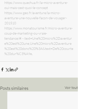
https://www.quechua.fr/la-micro-aventure-
oui-mais-cest-quoi-le-concept
https://www.geo.fr/aventure/la-micro-
aventure-une-nouvelle-facon-de-voyager-
201510
https://www.monatourisme.fr/micro-aventure-
coup-de-marketing-ou-vraie-
tendance/#:~:text=Une%20micro%2Daventur
e%20est%20une,Une%20micro%2Daventure
%20est%20donc%20%3A&text=De%20courte
%20dur%C3%A9e
.
Posts similaires
Voir tout