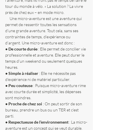
l’aventure, mais ils n’ont pas le temps de faire le 
tour du monde à vélo. » La solution ? La vivre 
près de chez eux – en mode micro.
     Une micro-aventure est une aventure qui 
permet de ressentir toutes les sensations 
d’une grande aventure. Tout cela, sans ses 
contraintes de temps, d’expérience ou 
d’argent. Une micro-aventure est donc :
● 
De courte durée
 : Elle permet de concilier vie 
professionnelle et aventure. Elle peut durer le 
temps d’un weekend ou seulement quelques 
heures.
● 
Simple à réaliser
 : Elle ne nécessite pas 
d’expérience ni de matériel particulier. 
● 
Peu couteuse
 : Puisque micro-aventure rime 
avec courte durée et simplicité, les dépenses 
sont moindres. 
● 
Proche de chez soi
 : On peut sortir de son 
bureau, prendre un bus ou un TER et c’est 
parti. 
● 
Respectueuse de l’environnement
 : La micro-
aventure est un concept qui se veut durable.