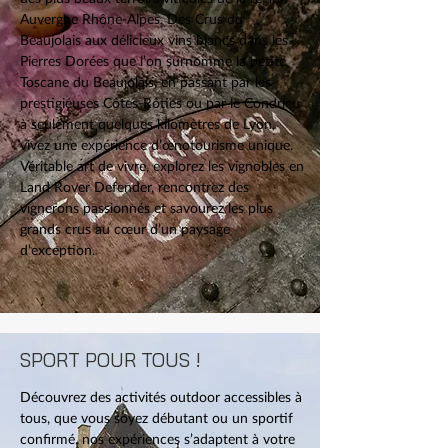
Auvergne Rhône-Alpes. Des Crus du
Beaujolais aux délicieux vins blancs dans les
Pierres Dorées que l’on surnomme la petite
Toscane du Beaujolais, en passant par les
prestigieuses Côtes-Rôties ou par le Condrieu
à seulement quelques kilomètres de Lyon,
vivez une expérience d’œnotourisme unique.
Véritable art de vivre, explorez les vignobles en
Land Rover Defender, rencontrez des
vignerons passionnés et savourez les plus
grands crus au cœur d’un paysage
d’exception.
SPORT POUR TOUS !
Découvrez des activités outdoor accessibles à
tous, que vous soyez débutant ou un sportif
confirmé, nos expériences s’adaptent à votre