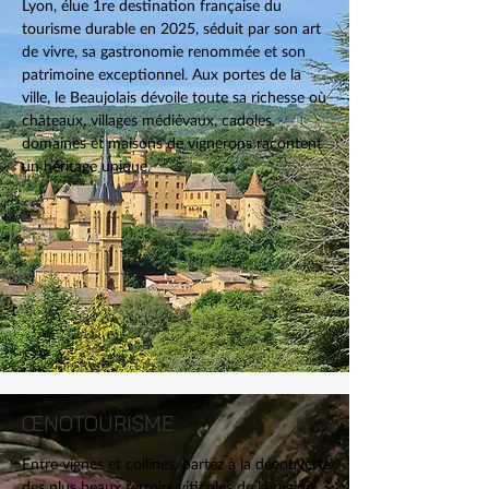
Lyon, élue 1re destination française du
tourisme durable en 2025, séduit par son art
de vivre, sa gastronomie renommée et son
patrimoine exceptionnel. Aux portes de la
ville, le Beaujolais dévoile toute sa richesse où
châteaux, villages médiévaux, cadoles,
domaines et maisons de vignerons racontent
un héritage unique.
ŒNOTOURISME
Entre vignes et collines, partez à la découverte
des plus beaux terroirs viticoles de la région