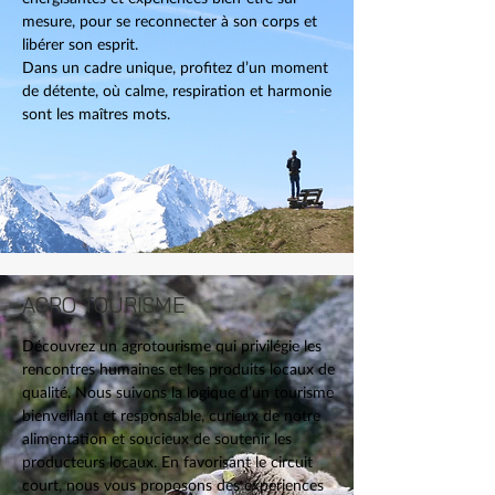
mesure, pour se reconnecter à son corps et
libérer son esprit.
Dans un cadre unique, profitez d’un moment
de détente, où calme, respiration et harmonie
sont les maîtres mots.
AGRO TOURISME
Découvrez un agrotourisme qui privilégie les
rencontres humaines et les produits locaux de
qualité. Nous suivons la logique d’un tourisme
bienveillant et responsable, curieux de notre
alimentation et soucieux de soutenir les
producteurs locaux. En favorisant le circuit
court, nous vous proposons des expériences