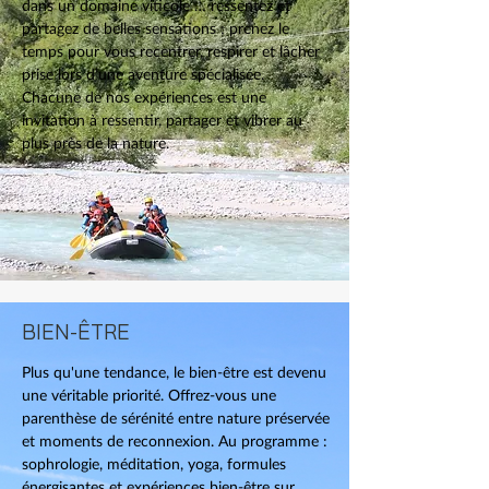
dans un domaine viticole … ressentez et
partagez de belles sensations ; prenez le
temps pour vous recentrer, respirer et lâcher
prise lors d’une aventure spécialisée.
Chacune de nos expériences est une
invitation à ressentir, partager et vibrer au
plus près de la nature.
BIEN-ÊTRE
Plus qu'une tendance, le bien-être est devenu
une véritable priorité. Offrez-vous une
parenthèse de sérénité entre nature préservée
et moments de reconnexion. Au programme :
sophrologie, méditation, yoga, formules
énergisantes et expériences bien-être sur