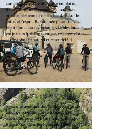
condition physique et à votre emploi du
temps. Reconnectez-vous à la nature et
profitez pleinement de ses bienfaits sur le
corps et l’esprit. Randonnée pédestre, vélo
électrique … ou olympiades viticoles lors de
votre team building : bougez, respirez, vibrez
… c’est simple, naturel et essentiel !
ÉMOTIONS & SENSATIONS
Vivez une aventure douce et apaisante au
cœur de paysages authentiques : vélo
électrique, yoga en pleine nature, marche
thématique dans les vignes ou atelier culinaire