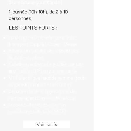
d'une pause gourmande !
1 journée (10h-18h), de 2 à 10
personnes
LES POINTS FORTS :
road trip en Defender pour votre
transport jusqu'à Mizoën - Besse
itinéraires balisés, des sites et des
lieux d’exception
balade en autonomie guidée par une
application GPS ou par une carte
VTT électrique haut de gamme (tout
suspendu, confort et sécurité)
découverte de villages alpins, de
l’artisanat et du savoir-faire local
la possibilité de réserver un
moniteur-guide vélo (MCF)
Voir tarifs