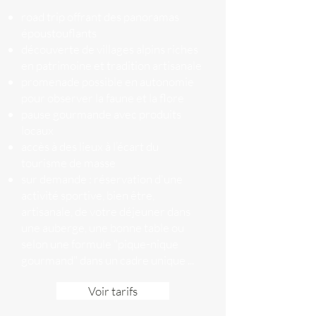
road trip offrant des panoramas
époustouflants
découverte de villages alpins riches
en patrimoine et tradition artisanale
promenade possible en autonomie
pour observer la faune et la flore
pause gourmande avec produits
locaux
accès à des lieux à l’écart du
tourisme de masse
sur demande : réservation d'une
activité sportive, bien être,
artisanale, de votre déjeuner dans
une auberge, une bonne table ou
selon une formule "pique-nique
gourmand" dans un cadre unique ...
Voir tarifs