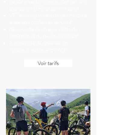
balade en autonomie guidée par une
application GPS ou par une carte
VTT électrique haut de gamme (tout
suspendu, confort et sécurité)
découverte de villages alpins, de
l’artisanat et du savoir-faire local
la possibilité de réserver un
moniteur-guide vélo (MCF)
Voir tarifs