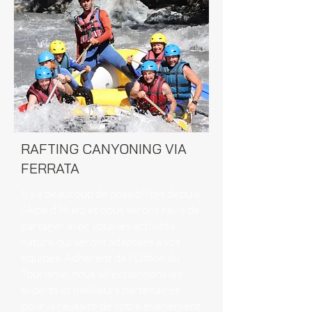
RAFTING CANYONING VIA
FERRATA
Il y a beaucoup de possibilités depuis
l’Alpe d’Huez et nous serons ravis de
partager avec vous les activités
nature qui seront adaptées à vos
équipes. Adhérent de l’Office du
Tourisme, nous sélectionnons les
experts et meilleurs partenaires
pour la réussite de votre évènement