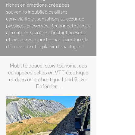
riches en émotions, créez des
souvenirs inoubliables alliant
convivialité et sensations au cœur de
paysages préservés. Reconnectez-vous
à la nature, savourez l’instant présent
et laissez-vous porter par l’aventure, la
découverte et le plaisir de partager !
Mobilité douce, slow tourisme, des
échappées belles en VTT électrique
et dans un authentique Land Rover
Defender ...