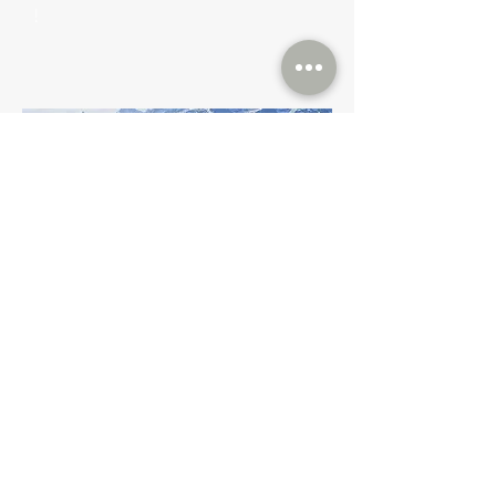
!
SENSATIONS ET BIEN ÊTRE
Marche thématique (flore et faune
en montagne), méditation, yoga en
pleine nature … des activités à
partager sans modération pour se