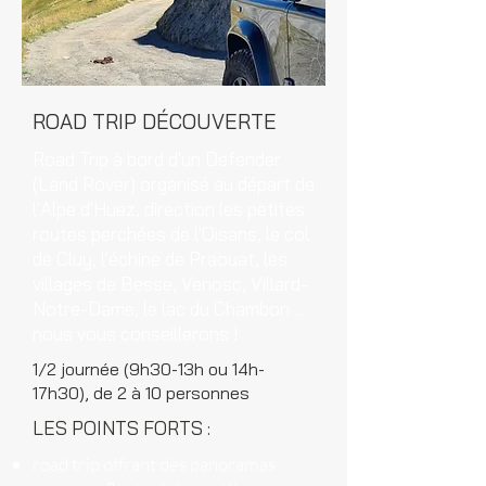
ROAD TRIP DÉCOUVERTE
Road Trip à bord d'un Defender
(Land Rover) organisé au départ de
l'Alpe d'Huez, direction les petites
routes perchées de l'Oisans, le col
de Cluy, l'échine de Praouat, les
villages de Besse, Venosc, Villard-
Notre-Dame, le lac du Chambon ...
nous vous conseillerons !
1/2 journée (9h30-13h ou 14h-
17h30), de 2 à 10 personnes
LES POINTS FORTS :
road trip offrant des panoramas