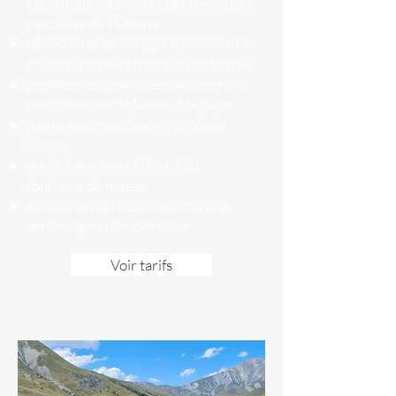
époustouflants via les petites routes
perchées de l'Oisans
découverte de villages alpins riches
en patrimoine et tradition artisanale
promenade possible en autonomie
pour observer la faune et la flore
pause gourmande avec produits
locaux
accès à des lieux à l’écart du
tourisme de masse
sur demande : réservation d'une
activité sportive, bien être
Voir tarifs