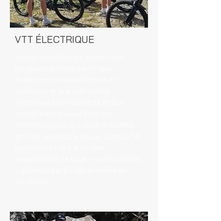
VTT ÉLECTRIQUE
Immersion dans les Alpes ! Une
escapade en vélo électrique :
évadez-vous sans effort et en
confiance grâce à des vélos
électriques performants et à un
encadrement assuré par un
moniteur cycle qui rendront cette
activité accessible à tous. Jusqu’à 50
participants et + avec une
organisation de type « multi activités
» (plusieurs activités animées en
parallèle).