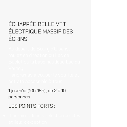
ÉCHAPPÉE BELLE VTT
ÉLECTRIQUE MASSIF DES
ÉCRINS
Au départ de Bourg d'Oisans,
roulez en direction du Lac de
Buclet ou la base nautique Lac du
Verney
Panoramas à couper le souffle et
activité accessible à tous !
1 journée (10h-18h), de 2 à 10
personnes
LES POINTS FORTS :
itinéraires définis, sélection de sites
et lieux d’exception