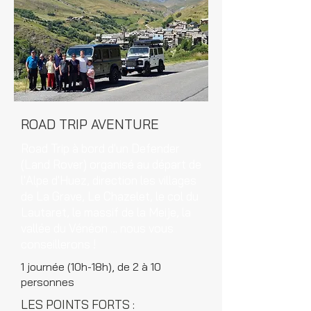
ROAD TRIP AVENTURE
Road Trip à bord d'un Defender
(Land Rover) organisé au départ de
l'Alpe d'Huez, direction les villages
de La Grave, Le Chazelet, le col du
Lautaret, le massif de la Meije, la
vallée du Vénéon … nous vous
conseillerons !
1 journée (10h-18h), de 2 à 10
personnes
LES POINTS FORTS :