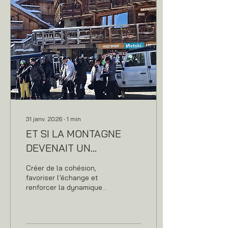
31 janv. 2026
∙
1
min
ET SI LA MONTAGNE
DEVENAIT UN
VERITABLE OUTIL
Créer de la cohésion,
MANAGERIAL
favoriser l’échange et
renforcer la dynamique
collective, loin du La
montagne offre un cadre
ressourçant, dans un
environnement naturel