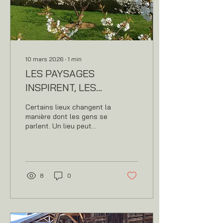
10 mars 2026
∙
1
min
LES PAYSAGES
INSPIRENT, LES
RENCONTRES
Certains lieux changent la
MARQUENT
manière dont les gens se
parlent. Un lieu peut
transformer l’énergie d’un
groupe. Quand le lieu est
juste, quelque chose
change : les regards
s’ouvrent, les
8
0
conversations deviennent
plus vraies, le collectif se
met en mouvement.